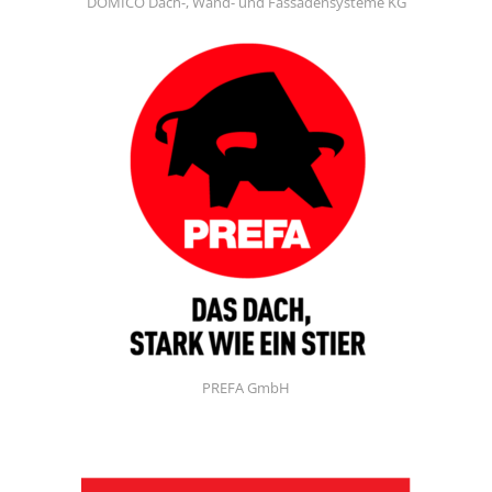
DOMICO Dach-, Wand- und Fassadensysteme KG
PREFA GmbH