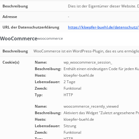
Beschreibung
Dies ist der Eigentümer dieser Website. D
Adresse
-
URL der Datenschutzerklärung
https://kloepfer-buehl.de/datenschutz/
WooCommerce
woocommerce
Beschreibung
WooCommerce ist ein WordPress-Plugin, das es uns ermöglic
Cookie(s)
Name:
wp_woocommerce_session_
Beschreibung:
Enthält einen eindeutigen Code für jeden K
Hosts:
kloepfer-buehl.de
Lebensdauer:
2 Tage
Zweck:
Funktional
Typ:
HTTP
Name:
woocommerce_recently_viewed
Beschreibung:
Aktiviert das Widget "Zuletzt angesehene P
Hosts:
kloepfer-buehl.de
Lebensdauer:
Sitzung
Zweck:
Funktional
Typ:
HTTP