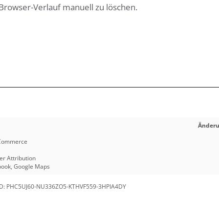
rowser-Verlauf manuell zu löschen.
Änder
Commerce
 Attribution
book
,
Google Maps
D: PHC5UJ60-NU336ZO5-KTHVF559-3HPIA4DY